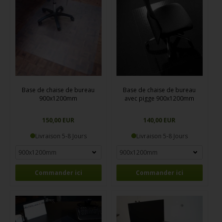
antidérapant spécial, garantissant qu'ils restent bien en place. Ces
protections sont fabriquées pour résister à une utilisation intensive et
conserver leur efficacité de nombreuses années.
En complément, nos sous-main de bureau de 1 mm d'épaisseur,
disponibles en versions claire et délavée, protègent votre bureau des
rayures et de l'usure, tout en offrant une surface de travail
fonctionnelle.
Base de chaise de bureau
Base de chaise de bureau
900x1200mm
avec pigge 900x1200mm
150,00 EUR
140,00 EUR
Livraison 5-8 Jours
Livraison 5-8 Jours
Commander ici
Commander ici