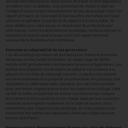
discrète mais efficace pour votre surface de travail. Ils sont disponibles
en édition claire ou délavée, vous permettant de choisir le style qui
s'intègre le mieux à votre environnement. En plus de protéger contre les
rayures et l'usure, un sous-main de bureau offre une surface de travail
uniforme et agréable. Il peut servir de support d'écriture stable, de
zone dédiée pour votre souris, ou simplement de protection pour
votre bureau contre les déversements accidentels. Faciles à nettoyer et
résistants, ils sont un ajout pratique pour tout espace de travail
soucieux de la durabilité et de l'esthétique.
Entretien et adaptabilité de nos protections
L'un des avantages pratiques de nos tapis pour chaises et sous-main
de bureau est leur facilité d'entretien. Un simple coup de chiffon
humide suffit généralement à les maintenir propres et hygiéniques. Leur
surface lisse empêche l'accumulation de saleté et est résistante à la
plupart des produits de nettoyage courants, ce qui les rend adaptés
aux environnements où la propreté est primordiale. Nos produits sont
disponibles en différentes tailles standard, avec des coins arrondis
pour une finition soignée et pour éviter les risques d'accrochage. Cette
variété de tailles vous permet de trouver la protection qui s'adapte
précisément à votre espace et à votre chaise, assurant une couverture
adéquate sans empiéter inutilement sur le reste de la pièce. Nous
comprenons que chaque bureau est unique, et c'est pourquoi nous
proposons des options qui répondent à diverses configurations et
besoins spécifiques.
Pourquoi choisir deplasticwinkel.be pour vos tapis de chaise et