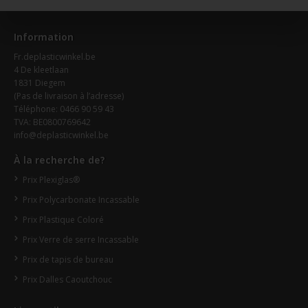
Information
Fr.deplasticwinkel.be
4 De kleetlaan
1831 Diegem
(Pas de livraison à l’adresse)
Téléphone: 0466 90 59 43
TVA: BE0800769642
info@deplasticwinkel.be
À la recherche de?
Prix Plexiglas®
Prix Polycarbonate Incassable
Prix Plastique Coloré
Prix Verre de serre Incassable
Prix de tapis de bureau
Prix Dalles Caoutchouc