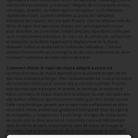
une barrière protectrice, préservant l'intégrité de vos parquets en bois,
carrelages, stratifiés, ou même tapis et moquettes. Les frottements
répétés des roues, souvent combinés au poids de l'utilisateur,
entraînent des rayures, des marques d'usure, voire un affaissement des
fibres de tapis. Nos tapis pour chaises sont spécifiquement conçus
pour absorber ces contraintes, évitant ainsi des réparations coûteuses
ou le remplacement prématuré de votre sol. En offrant une surface lisse
et résistante, ils facilitent également le déplacement de la chaise,
réduisant l'effort et améliorant le confort de l'utilisateur. C'est une
solution fonctionnelle qui prolonge la vie de votre revêtement de sol et
maintient l'esthétique de votre espace de travail.
Comment choisir le tapis de chaise adapté à votre sol
Le choix d'un tapis de chaise depende principalement du type de sol
que vous souhaitez protéger. Chez deplasticwinkel.be, nous proposons
des solutions ciblées pour assurer une protection optimale. Pour les
sols durs tels que le parquet, le stratifié, le carrelage, le vinyle ou le
béton, nos tapis de chaise lisses sont la solution. Ils sont fabriqués avec
une surface inférieure spécifiquement traitée pour être antidérapante.
Cette caractéristique garantit que le tapis reste parfaitement en place
sous votre chaise, évitant tout glissement intempestif. Pour les tapis et
les moquettes, y compris ceux à poils longs, les tapis de chaise munis
de picots sont le choix approprié. Ces picots s'ancrent délicatement
dans les fibres du tapis, empêchant le tapis de chaise de bouger et
d'onduler, tout en protégeant les fibres du compactage et de l'usure
prématurée. Il est essentiel de faire le bon choix pour assurer