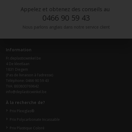
Appelez et obtenez des conseils au
0466 90 59 43
Nous parlons anglais dans notre service client
Information
Fr.deplasticwinkel.be
4 De kleetlaan
1831 Diegem
(Pas de livraison à l’adresse)
Téléphone: 0466 90 59 43
TVA: BE0800769642
info@deplasticwinkel.be
À la recherche de?
Prix Plexiglas®
Prix Polycarbonate Incassable
Prix Plastique Coloré