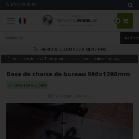
0466 90 59 43
0
FABRIQUÉ SELON VOS DIMENSIONS
Plaques plastiques
»
Tapis pour chaises et sous-main de bureau
Base de chaise de bureau 900x1200mm
Livraison 5-8 Jours
ACCBSM120091OTR