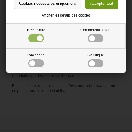
Base de chaise de bureau
900x1200mm
Afficher les détails des cookies
Extra solide - en polycarbonate incassable
Nécessaire
Commercialisation
Dessous antidérapant, pour que le substrat reste en usage
2mm d'épaisseur et avec des coins arrondis
Top qualité de RIGU
Fonctionnel
Statistique
Sous couche transparente à motif de 2mm, pour par exemple
plancher. Protège efficacement le sol des rayures et des rayures
des chaises et des chaises de bureau.
Base de chaise de bureau et a en Dessous antidérapant, donc il
ne patine pas lorsqu'il est utilisé.