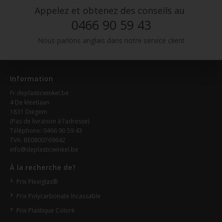
Appelez et obtenez des conseils au
0466 90 59 43
Nous parlons anglais dans notre service client
Information
Fr.deplasticwinkel.be
4 De kleetlaan
1831 Diegem
(Pas de livraison à l’adresse)
Téléphone: 0466 90 59 43
TVA: BE0800769642
info@deplasticwinkel.be
À la recherche de?
Prix Plexiglas®
Prix Polycarbonate Incassable
Prix Plastique Coloré