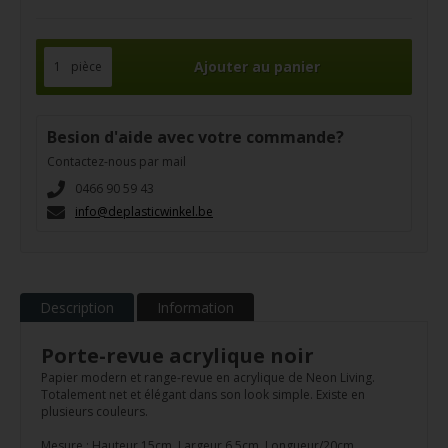
pièce
Besion d'aide avec votre commande?
Contactez-nous par mail
0466 90 59 43
info@deplasticwinkel.be
Description
Information
Porte-revue acrylique noir
Papier modern et range-revue en acrylique de Neon Living.
Totalement net et élégant dans son look simple. Existe en
plusieurs couleurs.
Mesure : Hauteur 15cm, Largeur 6,5cm, Longueur/20cm.