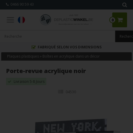
0466 90 59 43
0
FABRIQUÉ SELON VOS DIMENSIONS
Plaques plastiques
»
Boîtes en acrylique dans un décor
Porte-revue acrylique noir
Livraison 5-8 Jours
04530