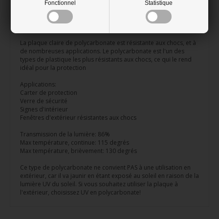
sauteuse ou scie à main
Fonctionnel
Statistique
Qualité supérieure allemande Polycasa
La plaque claire de polycarbonate est résistante aux chocs, et à
de nombreuses applications. Le polycarbonate est l'un des
types de plastique les plus résistants aux chocs, ce qui le rend
idéal pour la protection
Applications:
Carter de protection
Verre de sécurité
Signes d'intérieur
Fenêtres d'extérieur résistantes aux chocs
Transmission de la lumière: 86%
Max température, continue: 115 degrés
Max température, brièvement: 130 degrés
Ce type de polycarbonate ne convient PAS à une utilisation en
extérieur, car il va jaunir en étant exposé au soleil en raison de la
lumière UV du soleil. Si vous souhaitez utiliser la plaque à
l'extérieur, choisissez UV en polycarbonate!