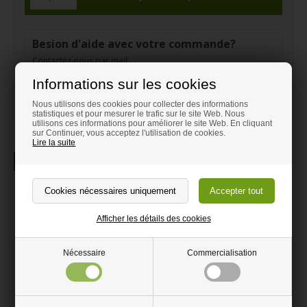
Besion d'aide avec votre commande?
Contactez-nous par mail
0466 90 59 43
Informations sur les cookies
info@deplasticwinkel.be
Nous utilisons des cookies pour collecter des informations
statistiques et pour mesurer le trafic sur le site Web. Nous
utilisons ces informations pour améliorer le site Web. En cliquant
sur Continuer, vous acceptez l'utilisation de cookies.
Lire la suite
La description
Information
Polycarbonate clair
Afficher les détails des cookies
Grande clarté. Transmission de la lumière à 86%
Extrême résistance au poids, très difficile à briser
Nécessaire
Commercialisation
Ne vole pas en éclats comme le verre
Facile à couper avec une scie circulaire à dents fines, scie