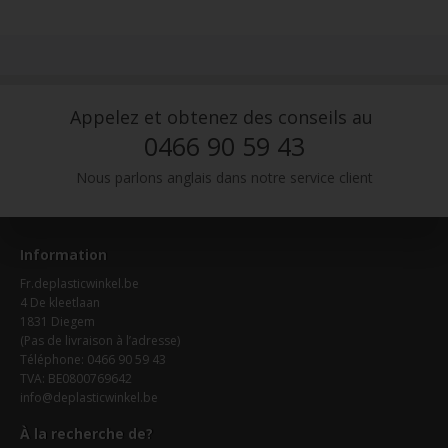
Appelez et obtenez des conseils au
0466 90 59 43
Nous parlons anglais dans notre service client
Information
Fr.deplasticwinkel.be
4 De kleetlaan
1831 Diegem
(Pas de livraison à l’adresse)
Téléphone: 0466 90 59 43
TVA: BE0800769642
info@deplasticwinkel.be
À la recherche de?