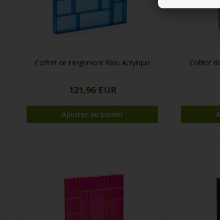
Coffret de rangement Bleu Acrylique
Coffret d
121,96 EUR