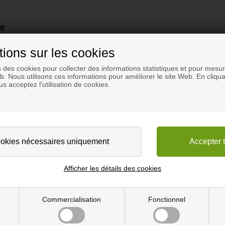
ue
 au bureau, au couloir, à la salle de bain - ainsi qu'une chambre d'enf
art des enfants afin qu'elles arrivent de manière intelligente et mode
tions sur les cookies
s des cookies pour collecter des informations statistiques et pour mesure
n. Veillez à ne pas trop serrer la vis car l'Acrylique peut se fissurer. L
eb. Nous utilisons ces informations pour améliorer le site Web. En cliqua
s acceptez l'utilisation de cookies.
cm
Afficher les détails des cookies
Commercialisation
Fonctionnel