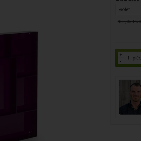
967,03 EU
+
piè
-