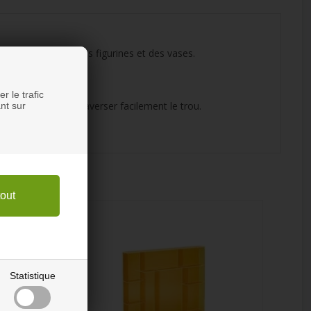
ants pour les petites figurines et des vases.
rne.
r le trafic
a vis doit pouvoir traverser facilement le trou.
nt sur
Statistique