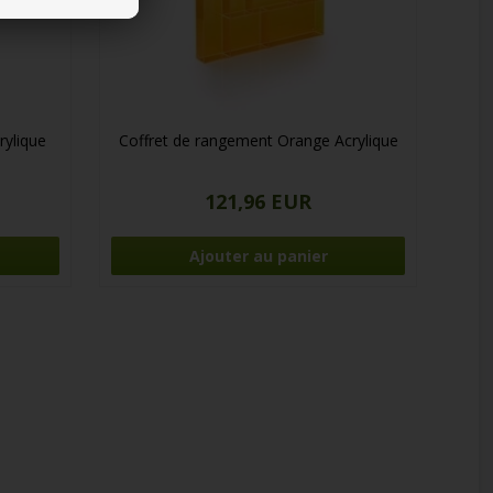
rylique
Coffret de rangement Orange Acrylique
121,96 EUR