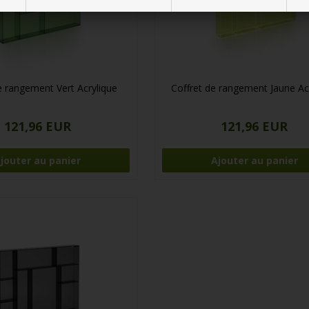
e rangement Vert Acrylique
Coffret de rangement Jaune Ac
121,96 EUR
121,96 EUR