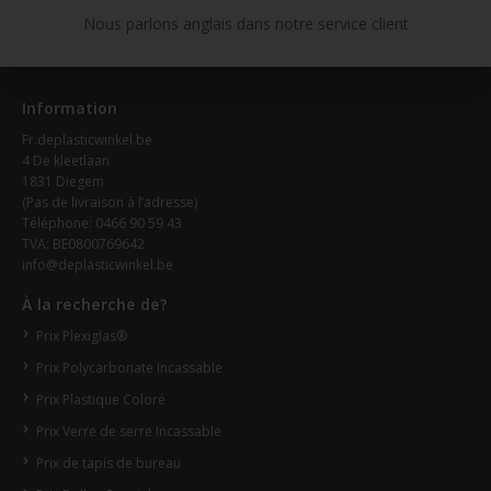
Nous parlons anglais dans notre service client
Information
Fr.deplasticwinkel.be
4 De kleetlaan
1831 Diegem
(Pas de livraison à l’adresse)
Téléphone: 0466 90 59 43
TVA: BE0800769642
info@deplasticwinkel.be
À la recherche de?
Prix Plexiglas®
Prix Polycarbonate Incassable
Prix Plastique Coloré
Prix Verre de serre Incassable
Prix de tapis de bureau