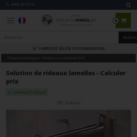
0466 90 59 43
0
FABRIQUÉ SELON VOS DIMENSIONS
Plaques plastiques
»
Rideaux coulissants PVC
Solution de rideaux lamelles - Calculer
prix
Livraison 5-8 Jours
blaendel