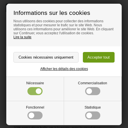
Description
Informations sur les cookies
Solution de rideaux lamelles -
Nous utilisons des cookies pour collecter des informations
statistiques et pour mesurer le trafic sur le site Web. Nous
Calculer prix
utilisons ces informations pour améliorer le site Web. En cliquant
sur Continuer, vous acceptez l'utilisation de cookies.
Le système de rideaux verticaux est bon pour:
Lire la suite
Réduire les pertes de chaleur d'une pièce à l'autre
Réduire le besoin de tirer
La séparation du froid et de la chaleur.
Afficher les détails des cookies
Bruit
Nécessaire
Commercialisation
Réduire la quantité de poussière.
Assurer le passage
Facile à couper avec une lame dure.
Fonctionnel
Statistique
Les lamelles sont disponibles en différentes épaisseurs et
largeurs. Nous recommandons un chevauchement de 30 à 50%
- 50% Près des sorties et meilleure protection pour les tractions.
- 30% entre deux halls, un à la porte, avec la circulation.