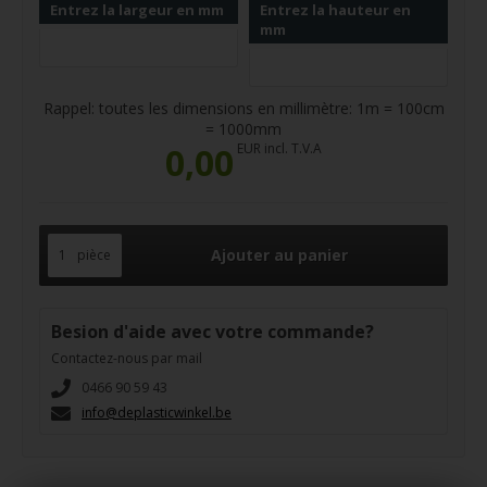
Entrez la largeur en mm
Entrez la hauteur en
mm
Rappel: toutes les dimensions en millimètre: 1m = 100cm
= 1000mm
0,00
EUR incl. T.V.A
pièce
Besion d'aide avec votre commande?
Contactez-nous par mail
0466 90 59 43
info@deplasticwinkel.be