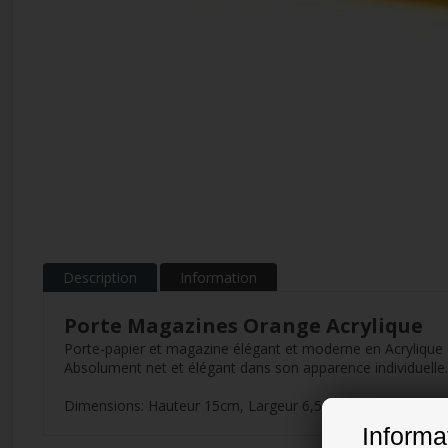
Description
Information
Porte Magazines Orange Acrylique
Porte-papier et magazine élégant et moderne en Acrylique 
Absolument net et élégant dans son apparence individuelle.
Dimensions: Hauteur 15cm, Largeur 6,5cm, Longueur 20c
Informa