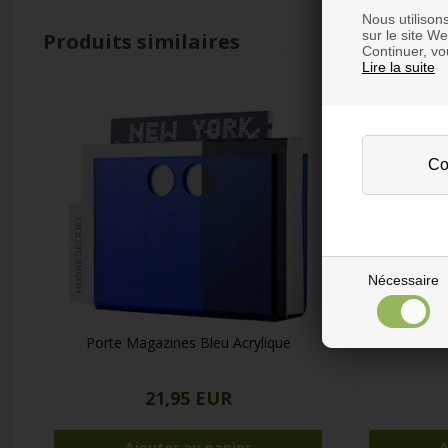
Nous utilison
sur le site W
Produits similaires
Continuer, vou
Lire la suite
Nécessaire
Porte Magazines Bleu Acrylique
Porte 
21,95 EUR