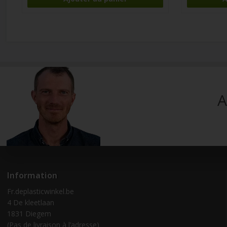
A
Information
Fr.deplasticwinkel.be
4 De kleetlaan
1831 Diegem
(Pas de livraison à l’adresse)