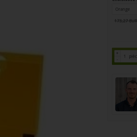
173,27 EU
+
piè
-