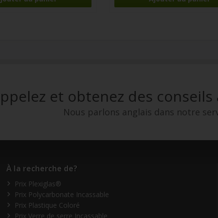
ppelez et obtenez des conseils
Nous parlons anglais dans notre serv
À la recherche de?
Prix Plexiglas®
Prix Polycarbonate Incassable
Prix Plastique Coloré
Prix Verre de serre Incassable