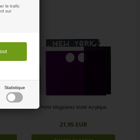
r le trafic
nt sur
Statistique
ique
Porte Magazines Violet Acrylique
21,95 EUR