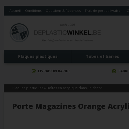
Accueil
Conditions
Questions & Réponses
Frais de port et livraison
C
Plaques plastiques
Tubes et barres
LIVRAISON RAPIDE
FABR
Plaques plastiques
»
Boîtes en acrylique dans un décor
Porte Magazines Orange Acryl