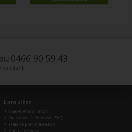
 au
0466 90 59 43
ice client
Liens utiles
Guides et inspiration
Questions et Réponses FAQ
Frais de port et livraison
Contactez-nous