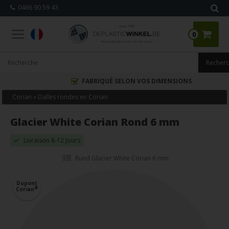
0466 90 59 43
0
FABRIQUÉ SELON VOS DIMENSIONS
Corian
»
Dalles rondes en Corian
Glacier White Corian Rond 6 mm
Livraison 8-12 Jours
Rund Glacier White Corian 6 mm
Dupont
®
Corian