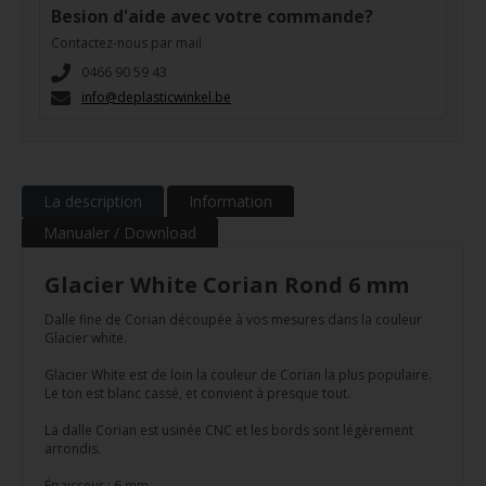
Besion d'aide avec votre commande?
Contactez-nous par mail
0466 90 59 43
info@deplasticwinkel.be
La description
Information
Manualer / Download
Glacier White Corian Rond 6 mm
Dalle fine de Corian découpée à vos mesures dans la couleur
Glacier white.
Glacier White est de loin la couleur de Corian la plus populaire.
Le ton est blanc cassé, et convient à presque tout.
La dalle Corian est usinée CNC et les bords sont légèrement
arrondis.
Épaisseur : 6 mm