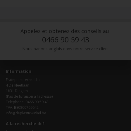
Appelez et obtenez des conseils au
0466 90 59 43
Nous parlons anglais dans notre service client
Information
Fr.deplasticwinkel.be
4 De kleetlaan
1831 Diegem
(Pas de livraison à l’adresse)
Téléphone: 0466 90 59 43
TVA: BE0800769642
info@deplasticwinkel.be
À la recherche de?