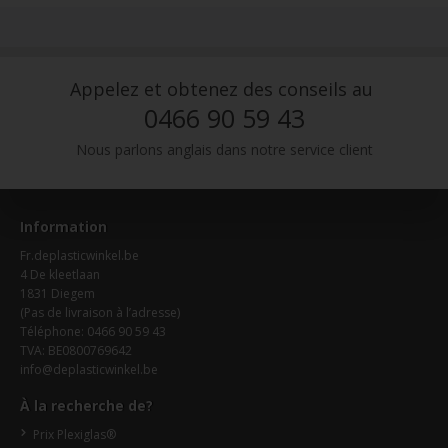
Appelez et obtenez des conseils au
0466 90 59 43
Nous parlons anglais dans notre service client
Information
Fr.deplasticwinkel.be
4 De kleetlaan
1831 Diegem
(Pas de livraison à l’adresse)
Téléphone: 0466 90 59 43
TVA: BE0800769642
info@deplasticwinkel.be
À la recherche de?
Prix Plexiglas®