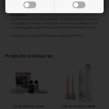
directement dans la feuille de Corian car elle se fissurerait. Au
lieu de cela, fixez la plaque avec du silicone élastique.
Entretien :
Le corian est très facile à entretenir. Il suffit de l'essuyer avec de
l'eau tiède et d'utiliser un nettoyant universel si nécessaire. Pour
un nettoyage plus approfondi, utilisez le kit d'entretien Corian.
Tout notre Corian est l'article authentique de DuPont.
Produits similaires
Set de soins en corian
Colle 50 ml Glacier White