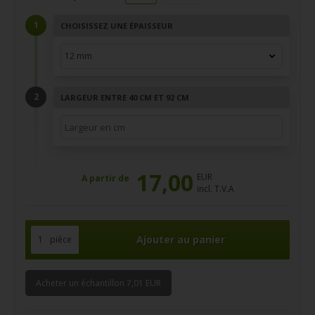
CHOISISSEZ UNE ÉPAISSEUR
LARGEUR ENTRE 40 CM ET 92 CM
17,00
EUR
A partir de
incl. T.V.A
pièce
Acheter un échantillon 7,01 EUR