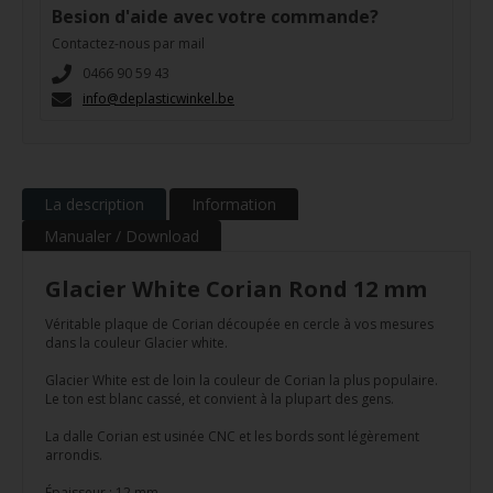
Besion d'aide avec votre commande?
Contactez-nous par mail
0466 90 59 43
info@deplasticwinkel.be
La description
Information
Manualer / Download
Glacier White Corian Rond 12 mm
Véritable plaque de Corian découpée en cercle à vos mesures
dans la couleur Glacier white.
Glacier White est de loin la couleur de Corian la plus populaire.
Le ton est blanc cassé, et convient à la plupart des gens.
La dalle Corian est usinée CNC et les bords sont légèrement
arrondis.
Épaisseur : 12 mm