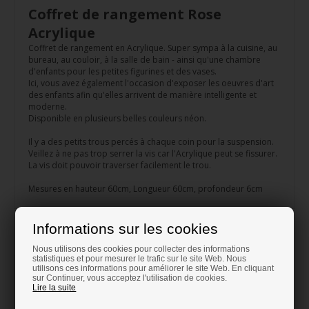
Coffret de rangement Rose
Acrylique
Coffret de rangement en Acrylique. Super sympa à la cuisine, au
bureau, au couloir, à la salle de bain - ainsi qu'une chambre
d'enfants pour les petites figurines et des vases.
Ici, vous avez également l'occasion d'exposer les oeuvres d'art
des enfants afin qu'elles arrivent de manière intelligente et
moderne.
Disponible en plusieurs belles couleurs néon.
Il y a des petits trous percés à chaque coin pour la suspension.
Veillez à ne pas trop serrer la vis car l'Acrylique peut se fissurer.
La vis doit pouvoir traverser facilement le trou.
Mesures en hauteur 60cm, Longueur 60cm, profondeur 6cm
Informations sur les cookies
Produits similaires
Nous utilisons des cookies pour collecter des informations
statistiques et pour mesurer le trafic sur le site Web. Nous
utilisons ces informations pour améliorer le site Web. En cliquant
sur Continuer, vous acceptez l'utilisation de cookies.
Lire la suite