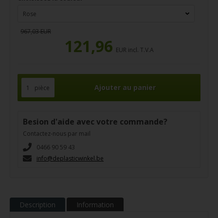
967,03 EUR
121,96
EUR incl. T.V.A
pièce
Besion d'aide avec votre commande?
Contactez-nous par mail
0466 90 59 43
info@deplasticwinkel.be
Description
Information