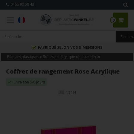
0466 90 59 43
0
FABRIQUÉ SELON VOS DIMENSIONS
Plaques plastiques
»
Boîtes en acrylique dans un décor
Coffret de rangement Rose Acrylique
Livraison 5-8 Jours
13991