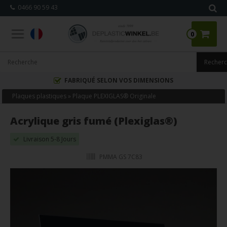
0466 90 59 43
0
FABRIQUÉ SELON VOS DIMENSIONS
Plaques plastiques
»
Plaque PLEXIGLAS® Originale
Acrylique gris fumé (Plexiglas®)
Livraison 5-8 Jours
PMMA GS 7C83