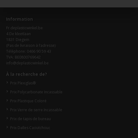
Information
Fr.deplasticwinkel.be
4 De kleetlaan
1831 Diegem
(Pas de livraison à l’adresse)
Téléphone: 0466 90 59 43
TVA: BE0800769642
info@deplasticwinkel.be
À la recherche de?
Prix Plexiglas®
Prix Polycarbonate Incassable
Prix Plastique Coloré
Prix Verre de serre Incassable
Prix de tapis de bureau
Prix Dalles Caoutchouc